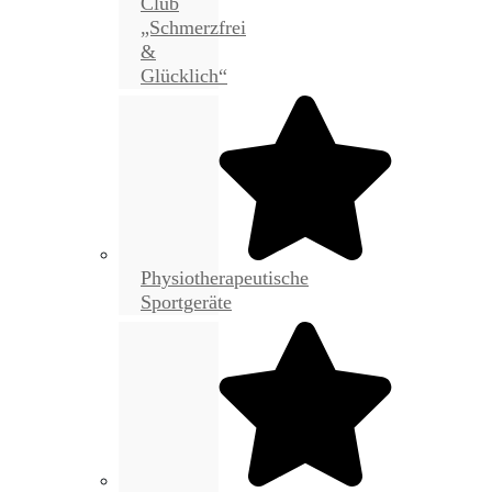
Club
„Schmerzfrei
&
Glücklich“
Physiotherapeutische
Sportgeräte