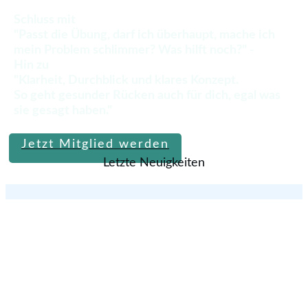
Schluss mit
"Passt die Übung, darf ich überhaupt, mache ich
mein Problem schlimmer? Was hilft noch?" -
Hin zu
"Klarheit, Durchblick und klares Konzept.
So geht gesunder Rücken auch für dich, egal was
sie gesagt haben."
Jetzt Mitglied werden
Letzte Neuigkeiten