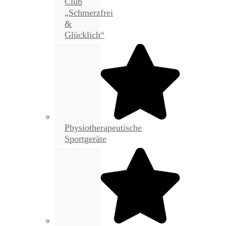
Club
„Schmerzfrei
&
Glücklich“
Physiotherapeutische
Sportgeräte