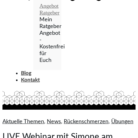
Angebot
Ratgeber
Mein
Ratgeber
Angebot
-
Kostenfrei
für
Euch
Blog
Kontakt
Aktuelle Themen
,
News
,
Rückenschmerzen
,
Übungen
LIVE Webinar mit Simone am