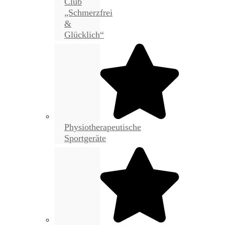
Club
„Schmerzfrei
&
Glücklich“
Physiotherapeutische
Sportgeräte