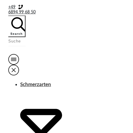
+49
6894 99 68 50
Search
Schmerzarten