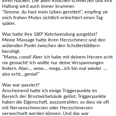
ihren Nacken. Die alten Knochen schmerzen und ihre
Haltung wird auch immer krummer.
"Simone, du hast mein Leben gerettet!", empfing sie
mich frohen Mutes sichtlich erleichtert einen Tag
später.
Was hatte ihre 180° Kehrtwendung ausgelöst?
Meine Massage hatte ihren Herzschmerz und den
wütenden Punkt zwischen den Schulterblättern
beruhigt.
"Mama, coool! Aber ich habe mit deinem Herzen echt
nix gemacht! Ich wollte nur deine Verspannungen
lindern. Aber.... wow.... mega....ich bin mal wieder ....
also echt....genial!"
Was war passiert?
Anscheinend hatte ich einige Triggerpunkte im
Bereich der Brustwirbelsäule gelöst. Triggerpunkte
haben die Eigenschaft, auszustrahlen, so dass sie oft
mit Nervenschmerzen oder Herzschmerzen
verwechselt werden können. Und das war