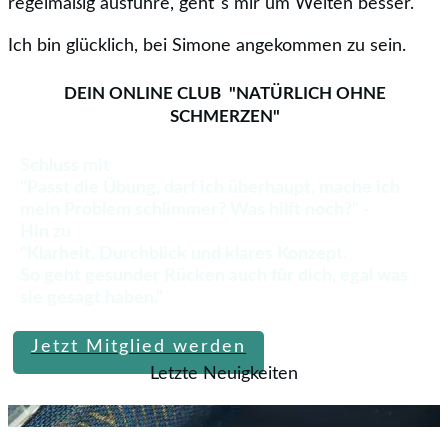
regelmäßig ausführe, geht`s mir um Welten besser.
Ich bin glücklich, bei Simone angekommen zu sein.
DEIN ONLINE CLUB "NATÜRLICH OHNE
SCHMERZEN"
Schluss mit
"Passt die Übung, darf ich überhaupt, mache ich
mein Problem schlimmer? Was hilft noch?" -
Hin zu
"Klarheit, Durchblick und klares Konzept.
So geht gesunder Rücken auch für dich, egal was
sie gesagt haben."
Jetzt Mitglied werden
Letzte Neuigkeiten