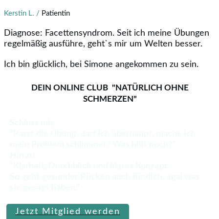
Kerstin L. /
Patientin
Diagnose: Facettensyndrom. Seit ich meine Übungen
regelmäßig ausführe, geht`s mir um Welten besser.
Ich bin glücklich, bei Simone angekommen zu sein.
DEIN ONLINE CLUB "NATÜRLICH OHNE
SCHMERZEN"
Schluss mit
"Passt die Übung, darf ich überhaupt, mache ich
mein Problem schlimmer? Was hilft noch?" -
Hin zu
"Klarheit, Durchblick und klares Konzept.
So geht gesunder Rücken auch für dich, egal was
sie gesagt haben."
Jetzt Mitglied werden