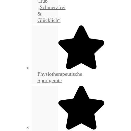
Club
„Schmerzfrei
&
Glücklich“
Physiotherapeutische
Sportgeräte