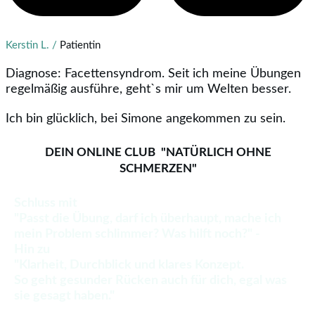
Kerstin L. /
Patientin
Diagnose: Facettensyndrom. Seit ich meine Übungen
regelmäßig ausführe, geht`s mir um Welten besser.
Ich bin glücklich, bei Simone angekommen zu sein.
DEIN ONLINE CLUB "NATÜRLICH OHNE
SCHMERZEN"
Schluss mit
"Passt die Übung, darf ich überhaupt, mache ich
mein Problem schlimmer? Was hilft noch?" -
Hin zu
"Klarheit, Durchblick und klares Konzept.
So geht gesunder Rücken auch für dich, egal was
sie gesagt haben."