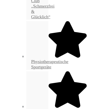
Club
„Schmerzfrei
&
Glücklich“
Physiotherapeutische
Sportgeräte