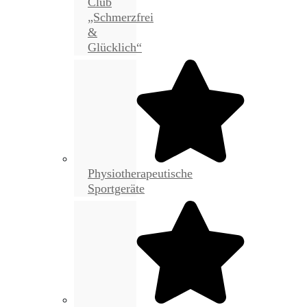
Club
„Schmerzfrei
&
Glücklich“
Physiotherapeutische
Sportgeräte