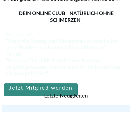
DEIN ONLINE CLUB "NATÜRLICH OHNE
SCHMERZEN"
Schluss mit
"Passt die Übung, darf ich überhaupt, mache ich
mein Problem schlimmer? Was hilft noch?" -
Hin zu
"Klarheit, Durchblick und klares Konzept.
So geht gesunder Rücken auch für dich, egal was
sie gesagt haben."
Jetzt Mitglied werden
Letzte Neuigkeiten