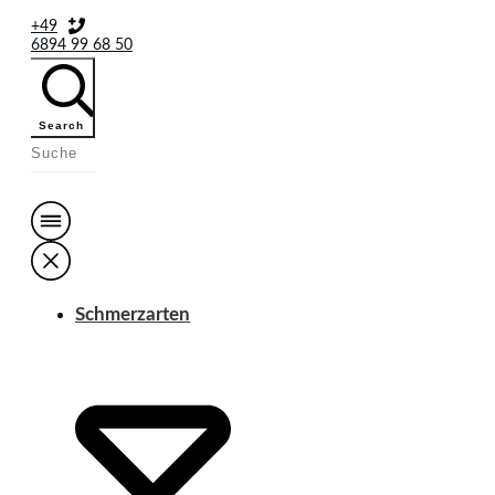
+49
6894 99 68 50
Search
Schmerzarten