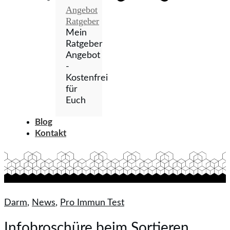
Angebot
Ratgeber
Mein
Ratgeber
Angebot
-
Kostenfrei
für
Euch
Blog
Kontakt
Darm
,
News
,
Pro Immun Test
Infobroschüre beim Sortieren